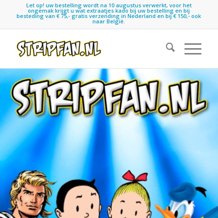
Let op! uw bestelling wordt na 10 augustus verwerkt, voor het
ongemak krijgt u wat extraatjes kado bij uw bestelling en bij
besteding van € 75,- gratis verzending in Nederland en bij € 150,- ook
naar België.