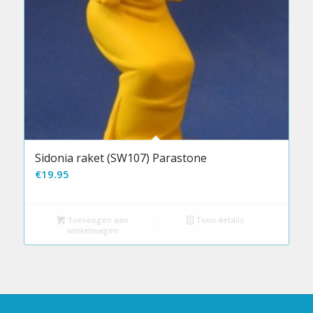
Sidonia raket (SW107) Parastone
€
19.95
Toevoegen aan
Toon details
winkelwagen