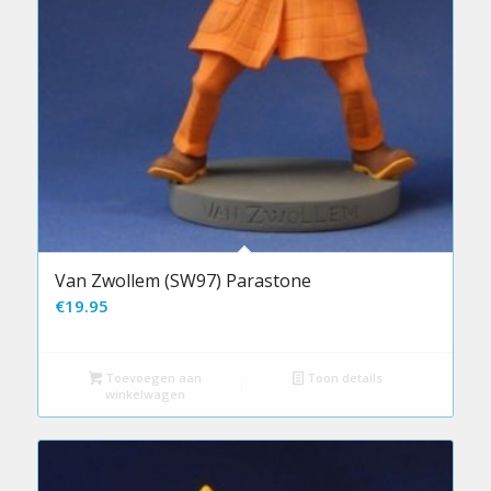
Van Zwollem (SW97) Parastone
€
19.95
Toevoegen aan
Toon details
winkelwagen