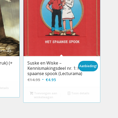
ruk) (+
Suske en Wiske –
Aanbieding!
Kennismakingsdeel nr. 1: Het
spaanse spook (Lecturama)
Oorspronkelijke
Huidige
€
14.95
€
4.95
prijs
prijs
etails
was:
is:
Toevoegen aan
Toon details
winkelwagen
€14.95.
€4.95.