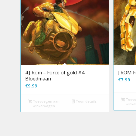
4.J Rom – Force of gold #4
J.ROM F
Bloedmaan
€
7.99
€
9.99
Toevo
Toevoegen aan
Toon details
winke
winkelwagen