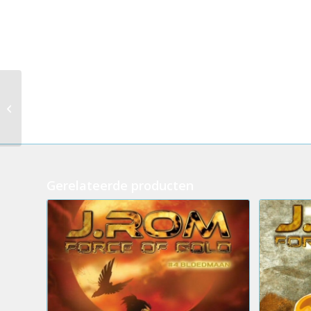
Bob et Bobette
trilogie dl.1,2+3: Le
labyrinthe du lion
(Delhaize)
Gerelateerde producten