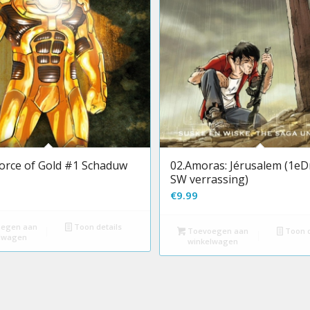
orce of Gold #1 Schaduw
02.Amoras: Jérusalem (1eD
SW verrassing)
€
9.99
egen aan
Toon details
Toevoegen aan
Toon d
lwagen
winkelwagen