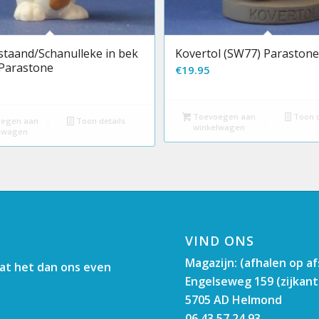
staand/Schanulleke in bek
Kovertol (SW77) Paraston
Parastone
€
19.95
Toevoegen aan
Toon d
egen aan
Toon details
winkelwagen
lwagen
VIND ONS
Magazijn: (afhalen op a
aat het dan ons even
Engelseweg 159 (zijkant
5705 AD Helmond
06 43 57 24 93