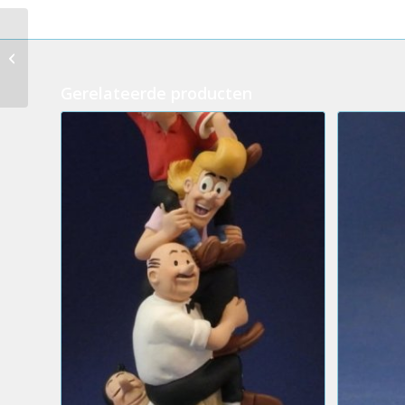
Goud voor Rome
(SW33) Parastone
Gerelateerde producten