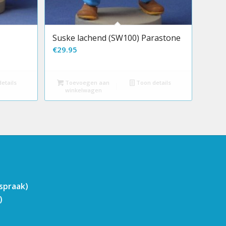
e
Suske lachend (SW100) Parastone
€
29.95
etails
Toevoegen aan
Toon details
winkelwagen
fspraak)
)