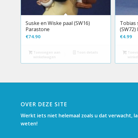
Suske en Wiske paal (SW16)
Tobias 
Parastone
(SW72) 
€
74.90
€
4.99
Toevoegen aan
Toon details
Toevo
winkelwagen
winke
OVER DEZE SITE
Werkt iets niet helemaal zoals u dat verwacht, l
weten!