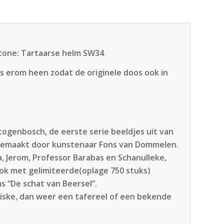
stone: Tartaarse helm SW34
 erom heen zodat de originele doos ook in
rtogenbosch, de eerste serie beeldjes uit van
 gemaakt door kunstenaar Fons van Dommelen.
a, Jerom, Professor Barabas en Schanulleke,
ook met gelimiteerde(oplage 750 stuks)
s “De schat van Beersel”.
Wiske, dan weer een tafereel of een bekende