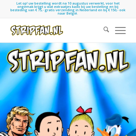
Let op! uw bestelling wordt na 10 augustus verwerkt, voor het
ongemak krijgt u wat extraatjes kado bij uw bestelling en bij
besteding van € 75,- gratis verzending in Nederland en bij € 150,- ook
naar België.