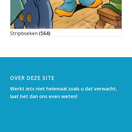
Stripboeken
(564)
OVER DEZE SITE
Werkt iets niet helemaal zoals u dat verwacht,
laat het dan ons even weten!