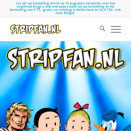
Let op! uw bestelling wordt na 10 augustus verwerkt, voor het
ongemak krijgt u wat extraatjes kado bij uw bestelling en bij
besteding van € 75,- gratis verzending in Nederland en bij € 150,- ook
naar België.