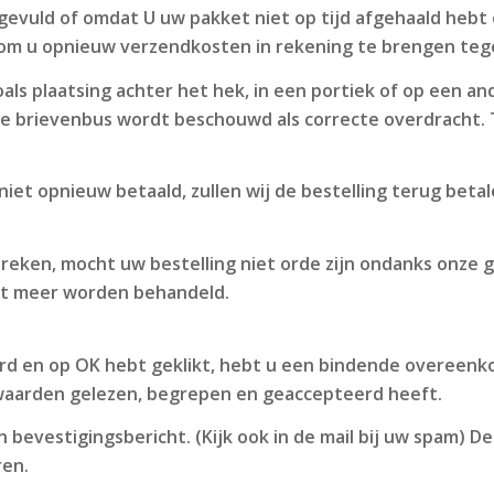
evuld of omdat U uw pakket niet op tijd afgehaald hebt 
 om u opnieuw verzendkosten in rekening te brengen teg
oals plaatsing achter het hek, in een portiek of op een a
n de brievenbus wordt beschouwd als correcte overdracht.
iet opnieuw betaald, zullen wij de bestelling terug betal
reken, mocht uw bestelling niet orde zijn ondanks onze g
et meer worden behandeld.
d en op OK hebt geklikt, hebt u een bindende overeenko
waarden gelezen, begrepen en geaccepteerd heeft.
n bevestigingsbericht. (Kijk ook in de mail bij uw spam)
ren.