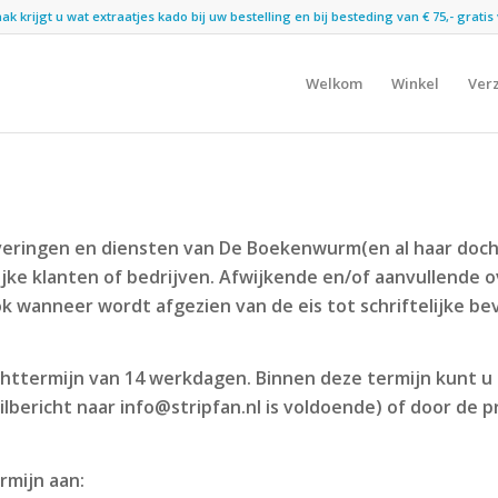
 krijgt u wat extraatjes kado bij uw bestelling en bij besteding van € 75,- gratis 
Welkom
Winkel
Ver
everingen en diensten van De Boekenwurm(en al haar doc
lijke klanten of bedrijven. Afwijkende en/of aanvullende 
k wanneer wordt afgezien van de eis tot schriftelijke bev
ichttermijn van 14 werkdagen. Binnen deze termijn kunt u
ailbericht naar info@stripfan.nl is voldoende) of door de 
rmijn aan: