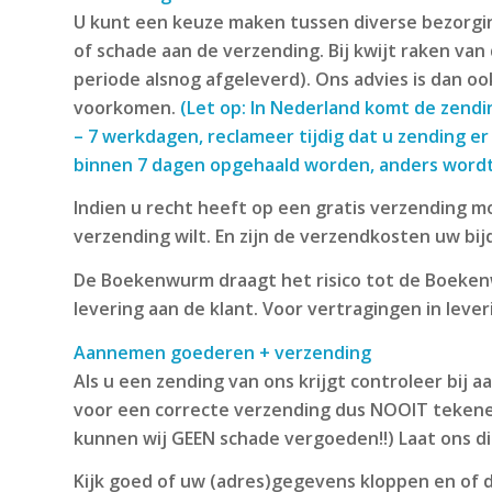
U kunt een keuze maken tussen diverse bezorgingsv
of schade aan de verzending. Bij kwijt raken va
periode alsnog afgeleverd). Ons advies is dan o
voorkomen.
(Let op: In Nederland komt de zendi
– 7 werkdagen, reclameer tijdig dat u zending er
binnen 7 dagen opgehaald worden, anders word
Indien u recht heeft op een gratis verzending moe
verzending wilt. En zijn de verzendkosten uw bi
De Boekenwurm draagt het risico tot de Boekenw
levering aan de klant. Voor vertragingen in lev
Aannemen goederen + verzending
Als u een zending van ons krijgt controleer bij 
voor een correcte verzending dus NOOIT tekenen 
kunnen wij GEEN schade vergoeden!!) Laat ons dire
Kijk goed of uw (adres)gegevens kloppen en of d