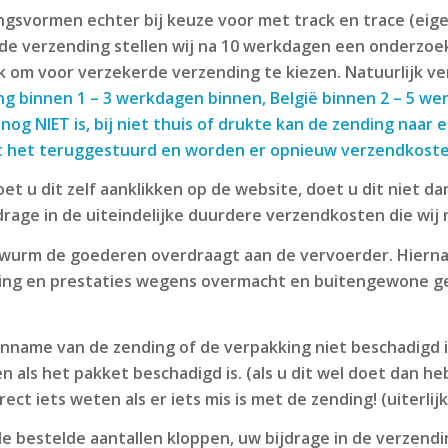
ormen echter bij keuze voor met track en trace (eigen ris
n de verzending stellen wij na 10 werkdagen een onderzoek
ok om voor verzekerde verzending te kiezen. Natuurlijk v
ng binnen 1 – 3 werkdagen binnen, België binnen 2 – 5 we
 nog NIET is, bij niet thuis of drukte kan de zending na
t het teruggestuurd en worden er opnieuw verzendkost
t u dit zelf aanklikken op de website, doet u dit niet dan
jdrage in de uiteindelijke duurdere verzendkosten die wij
urm de goederen overdraagt aan de vervoerder. Hierna d
ering en prestaties wegens overmacht en buitengewone geb
aanname van de zending of de verpakking niet beschadigd 
als het pakket beschadigd is. (als u dit wel doet dan h
ct iets weten als er iets mis is met de zending! (uiterlij
e bestelde aantallen kloppen, uw bijdrage in de verzendi