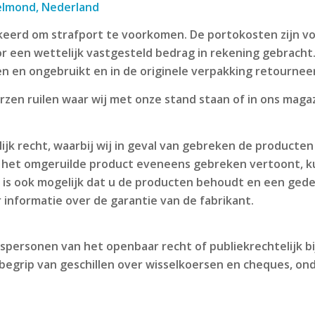
elmond, Nederland
keerd om strafport te voorkomen. De portokosten zijn v
or een wettelijk vastgesteld bedrag in rekening gebracht
oen en ongebruikt en in de originele verpakking retournee
rzen ruilen waar wij met onze stand staan of in ons magaz
lijk recht, waarbij wij in geval van gebreken de producte
s het omgeruilde product eveneens gebreken vertoont, 
t is ook mogelijk dat u de producten behoudt en een ge
informatie over de garantie van de fabrikant.
personen van het openbaar recht of publiekrechtelijk bij
nbegrip van geschillen over wisselkoersen en cheques, on