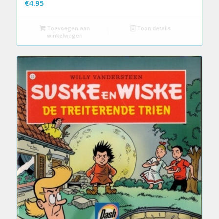
€
4.95
Toevoegen aan
Toon details
winkelwagen