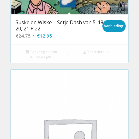
Suske en Wiske – Setje Dash van 5: 18, 19,
Aanbieding!
20, 21 + 22
Oorspronkelijke
Huidige
€
24.75
€
12.95
prijs
prijs
was:
is:
Toevoegen aan
Toon details
winkelwagen
€24.75.
€12.95.