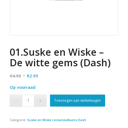
01.Suske en Wiske –
De witte gems (Dash)
Oorspronkelijke
Huidige
€
4.95
€
2.95
prijs
prijs
Op voorraad
was:
is:
€4.95.
€2.95.
Toevoegen aan winkelwagen
Categorie:
Suske en Wiske reclamealbums Dash