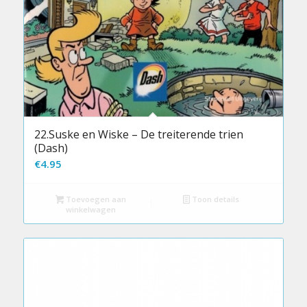
22.Suske en Wiske – De treiterende trien
(Dash)
€
4.95
Toevoegen aan
Toon details
winkelwagen