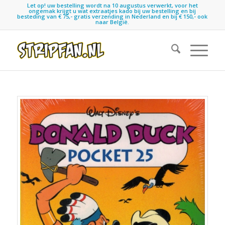
Let op! uw bestelling wordt na 10 augustus verwerkt, voor het
ongemak krijgt u wat extraatjes kado bij uw bestelling en bij
besteding van € 75,- gratis verzending in Nederland en bij € 150,- ook
naar België.