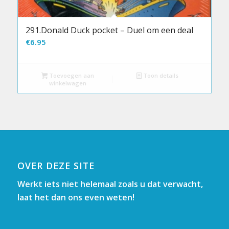
291.Donald Duck pocket – Duel om een deal
€
6.95
Toevoegen aan
Toon details
winkelwagen
OVER DEZE SITE
Werkt iets niet helemaal zoals u dat verwacht,
laat het dan ons even weten!