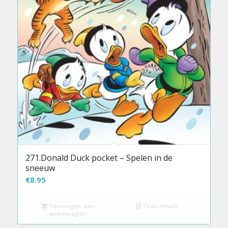
271.Donald Duck pocket – Spelen in de
sneeuw
€
8.95
Toevoegen aan
Toon details
winkelwagen