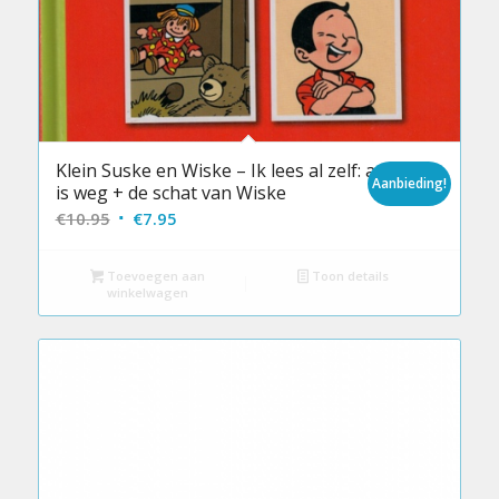
Klein Suske en Wiske – Ik lees al zelf: aap
Aanbieding!
is weg + de schat van Wiske
Oorspronkelijke
Huidige
€
10.95
€
7.95
prijs
prijs
was:
is:
Toevoegen aan
Toon details
winkelwagen
€10.95.
€7.95.