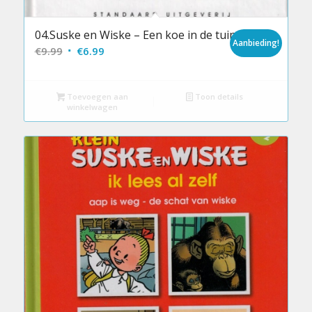
04.Suske en Wiske – Een koe in de tuin
Aanbieding!
Oorspronkelijke
Huidige
€
9.99
€
6.99
prijs
prijs
was:
is:
Toevoegen aan
Toon details
€9.99.
€6.99.
winkelwagen