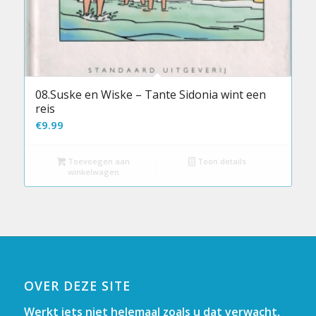
08.Suske en Wiske – Tante Sidonia wint een
reis
€
9.99
Toevoegen aan
Toon details
winkelwagen
OVER DEZE SITE
Werkt iets niet helemaal zoals u dat verwacht,