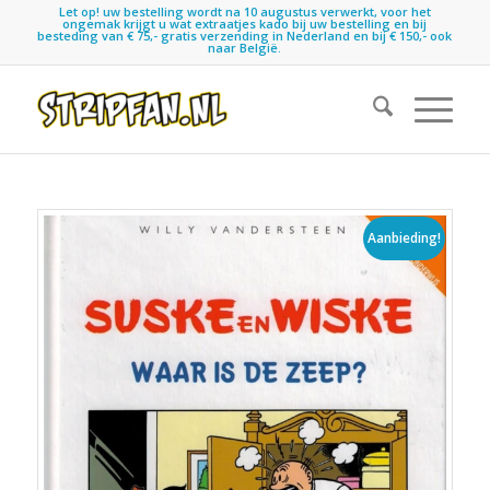
Let op! uw bestelling wordt na 10 augustus verwerkt, voor het
ongemak krijgt u wat extraatjes kado bij uw bestelling en bij
besteding van € 75,- gratis verzending in Nederland en bij € 150,- ook
naar België.
Aanbieding!