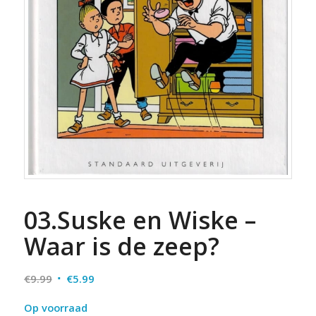
03.Suske en Wiske –
Waar is de zeep?
Oorspronkelijke
Huidige
€
9.99
€
5.99
prijs
prijs
Op voorraad
was:
is: