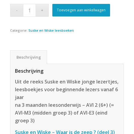
€9.99.
€5.99.
Toevoegen aan winkelwagen
Categorie:
Suske en Wiske leesboeken
Beschrijving
Beschrijving
Uit de reeks Suske en Wiske jonge lezertjes,
leesboekjes voor beginnende lezers vanaf 6
jaar
na 3 maanden leesonderwijs – AVI 2 (6+) (=
AVI-M3 (midden groep 3) of AVI-E3 (eind
groep 3)
Suske en Wiske – Waar is de zeep ? (deel 3)