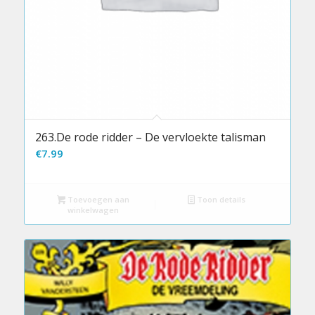
263.De rode ridder – De vervloekte talisman
€
7.99
Toevoegen aan
Toon details
winkelwagen