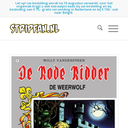
Let op! uw bestelling wordt na 10 augustus verwerkt, voor het
ongemak krijgt u wat extraatjes kado bij uw bestelling en bij
besteding van € 75,- gratis verzending in Nederland en bij € 150,- ook
naar België.