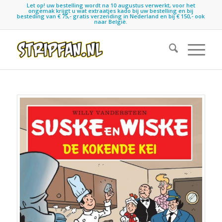
Let op! uw bestelling wordt na 10 augustus verwerkt, voor het
ongemak krijgt u wat extraatjes kado bij uw bestelling en bij
besteding van € 75,- gratis verzending in Nederland en bij € 150,- ook
naar België.