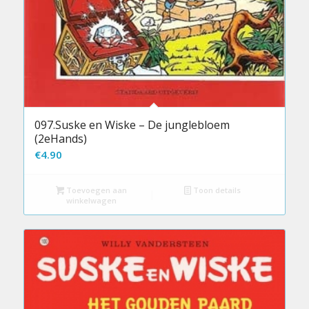
097.Suske en Wiske – De junglebloem
(2eHands)
€
4.90
Toevoegen aan
Toon details
winkelwagen