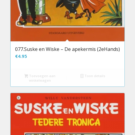
077.Suske en Wiske – De apekermis (2eHands)
€
4.95
Toevoegen aan
Toon details
winkelwagen