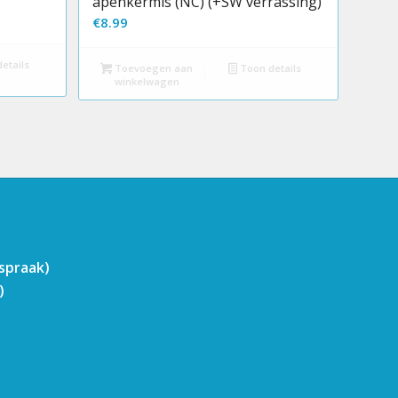
apenkermis (NC) (+SW verrassing)
€
8.99
etails
Toevoegen aan
Toon details
winkelwagen
fspraak)
)