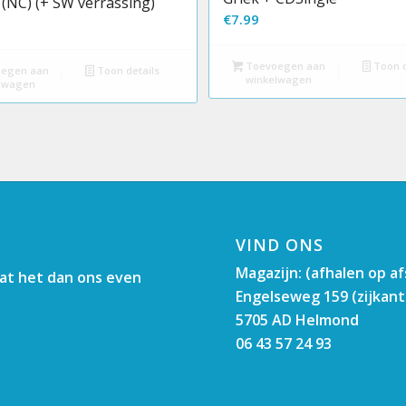
(NC) (+ SW verrassing)
€
7.99
Toevoegen aan
Toon d
egen aan
Toon details
winkelwagen
lwagen
VIND ONS
Magazijn: (afhalen op a
aat het dan ons even
Engelseweg 159 (zijkant
5705 AD Helmond
06 43 57 24 93