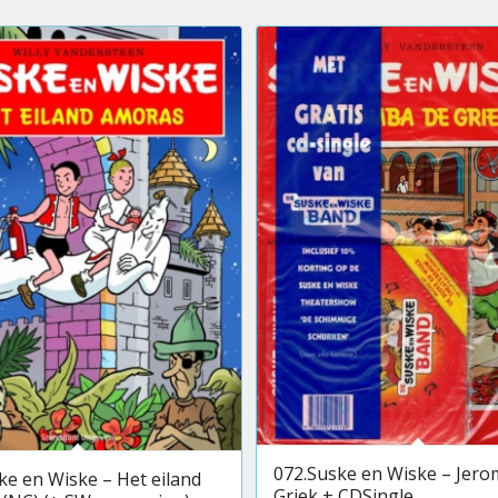
072.Suske en Wiske – Jero
ke en Wiske – Het eiland
Griek + CDSingle