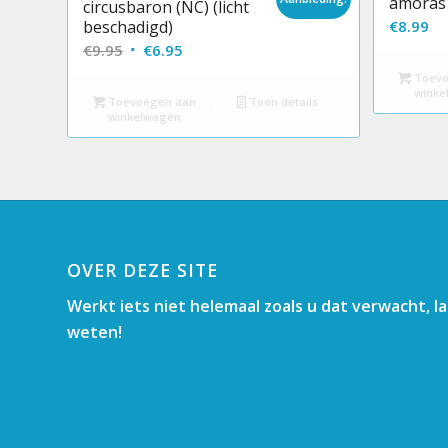
amoras 
circusbaron (NC) (licht
beschadigd)
€
8.99
Oorspronkelijke
Huidige
€
9.95
€
6.95
prijs
prijs
Toevo
winke
was:
is:
Toevoegen aan
Toon details
winkelwagen
€9.95.
€6.95.
OVER DEZE SITE
Werkt iets niet helemaal zoals u dat verwacht, l
weten!