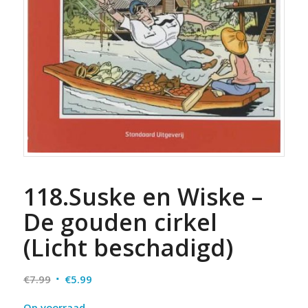
118.Suske en Wiske –
De gouden cirkel
(Licht beschadigd)
Oorspronkelijke
Huidige
€
7.99
€
5.99
prijs
prijs
Op voorraad