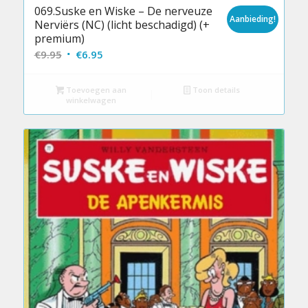
069.Suske en Wiske – De nerveuze
Aanbieding!
Nerviërs (NC) (licht beschadigd) (+
premium)
Oorspronkelijke
Huidige
€
9.95
€
6.95
prijs
prijs
was:
is:
Toevoegen aan
Toon details
winkelwagen
€9.95.
€6.95.