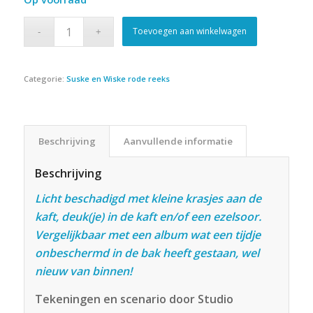
was:
is:
€7.99.
€5.99.
Toevoegen aan winkelwagen
Categorie:
Suske en Wiske rode reeks
Beschrijving
Aanvullende informatie
Beschrijving
Licht beschadigd met kleine krasjes aan de
kaft, deuk(je) in de kaft en/of een ezelsoor.
Vergelijkbaar met een album wat een tijdje
onbeschermd in de bak heeft gestaan, wel
nieuw van binnen!
Tekeningen en scenario door Studio