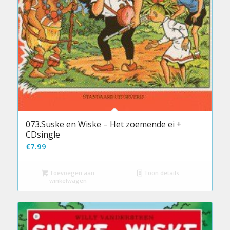
073.Suske en Wiske – Het zoemende ei +
CDsingle
€
7.99
Toevoegen aan
Toon details
winkelwagen