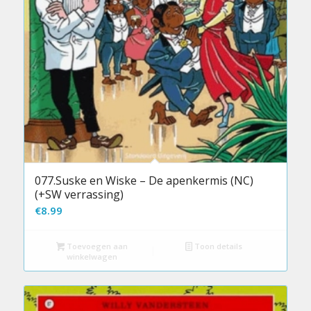
077.Suske en Wiske – De apenkermis (NC)
(+SW verrassing)
€
8.99
Toevoegen aan
Toon details
winkelwagen