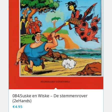
084.Suske en Wiske – De stemmenrover
(2eHands)
€
4.95