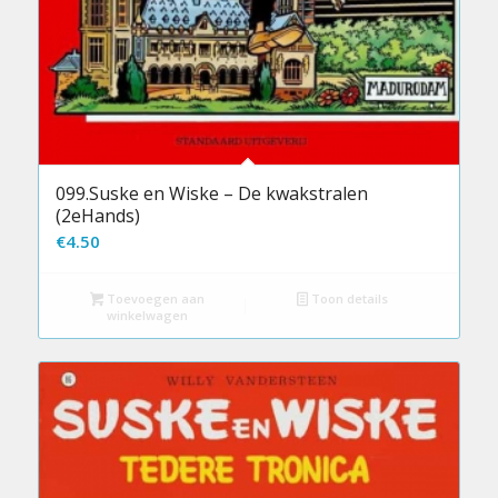
099.Suske en Wiske – De kwakstralen
(2eHands)
€
4.50
Toevoegen aan
Toon details
winkelwagen