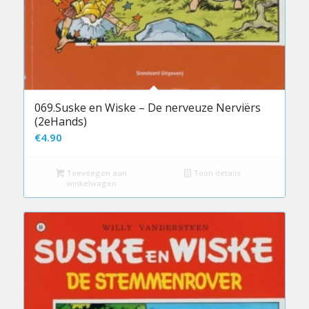
069.Suske en Wiske – De nerveuze Nerviërs
(2eHands)
€
4.90
Toevoegen aan
Toon details
winkelwagen