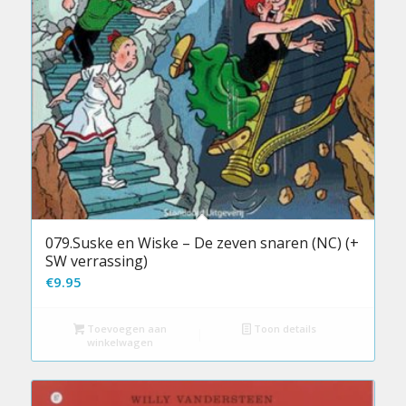
079.Suske en Wiske – De zeven snaren (NC) (+
SW verrassing)
€
9.95
Toevoegen aan
Toon details
winkelwagen