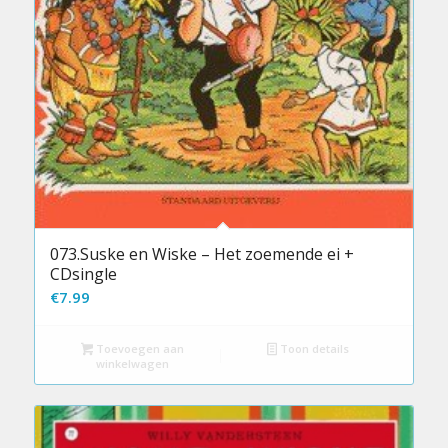
073.Suske en Wiske – Het zoemende ei +
CDsingle
€
7.99
Toevoegen aan
Toon details
winkelwagen