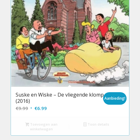
Suske en Wiske – De vliegende klomp
Aanbieding!
(2016)
Oorspronkelijke
Huidige
€
9.99
€
6.99
prijs
prijs
was:
is:
Toevoegen aan
Toon details
winkelwagen
€9.99.
€6.99.