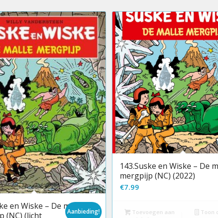
143.Suske en Wiske – De m
mergpijp (NC) (2022)
€
7.99
ke en Wiske – De malle
Aanbieding!
Toevoegen aan
Toon d
 (NC) (licht