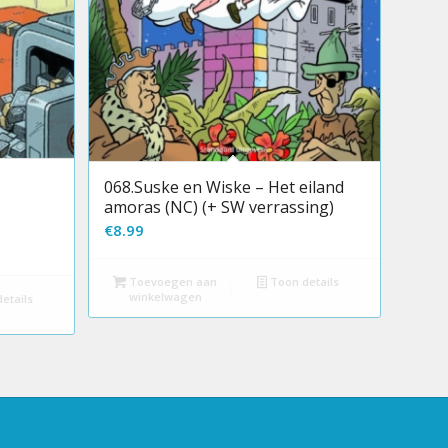
068.Suske en Wiske – Het eiland
amoras (NC) (+ SW verrassing)
€
8.99
Toevoegen aan
Toon details
winkelwagen
etails