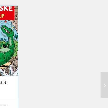
alle
etails