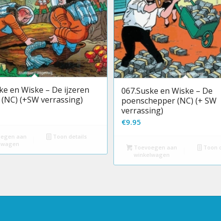
ke en Wiske – De ijzeren
067.Suske en Wiske – De
s (NC) (+SW verrassing)
poenschepper (NC) (+ SW
verrassing)
€
9.95
egen aan
Toon details
lwagen
Toevoegen aan
Toon d
winkelwagen