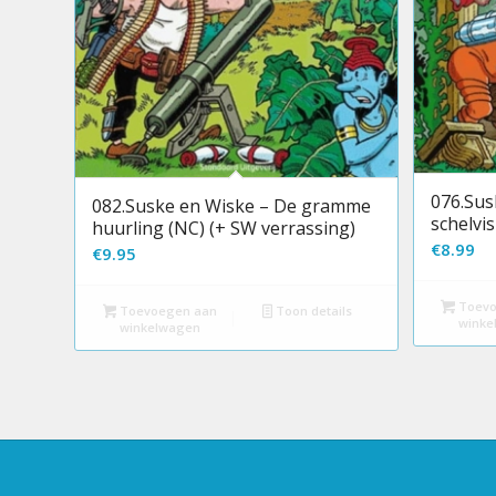
076.Sus
082.Suske en Wiske – De gramme
schelvi
huurling (NC) (+ SW verrassing)
€
8.99
€
9.95
Toevo
Toevoegen aan
Toon details
winke
winkelwagen