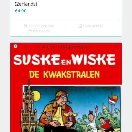
(2eHands)
€
4.90
Toevoegen aan
Toon details
winkelwagen