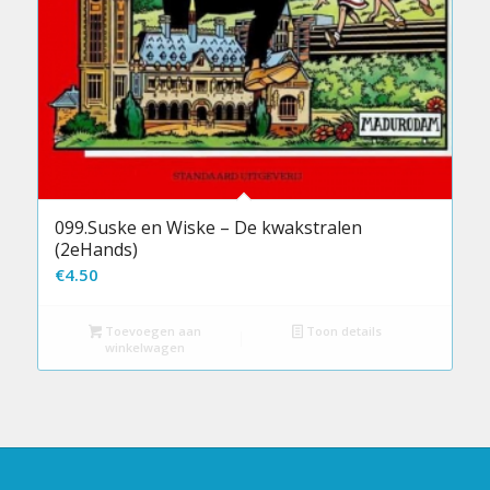
099.Suske en Wiske – De kwakstralen
(2eHands)
€
4.50
Toevoegen aan
Toon details
winkelwagen