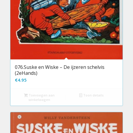
076.Suske en Wiske – De ijzeren schelvis
(2eHands)
€
4.95
Toevoegen aan
Toon details
winkelwagen