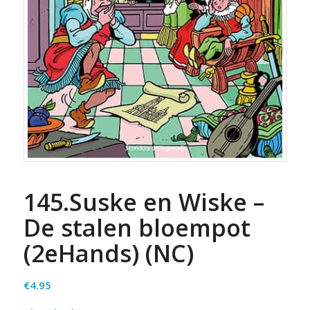
145.Suske en Wiske –
De stalen bloempot
(2eHands) (NC)
€
4.95