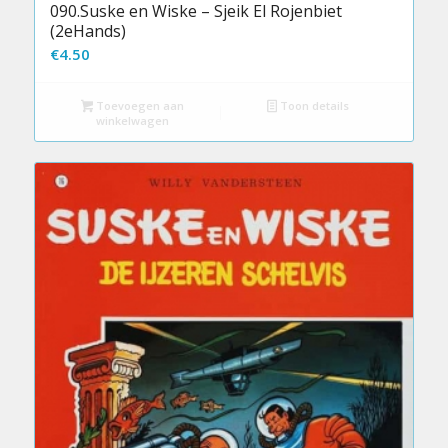
090.Suske en Wiske – Sjeik El Rojenbiet
(2eHands)
€
4.50
Toevoegen aan
Toon details
winkelwagen