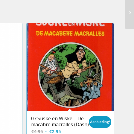
16
va
07.Suske en Wiske – De
Aanbieding!
macabre macralles (Dash)
Oorspronkelijke
Huidige
€
4.95
€
2.95