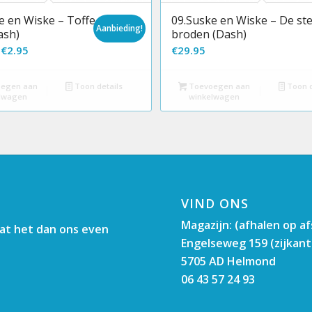
e en Wiske – Toffe
09.Suske en Wiske – De st
Aanbieding!
ash)
broden (Dash)
rspronkelijke
Huidige
€
2.95
€
29.95
ijs
prijs
as:
is:
egen aan
Toon details
Toevoegen aan
Toon d
lwagen
winkelwagen
.95.
€2.95.
VIND ONS
Magazijn: (afhalen op a
aat het dan ons even
Engelseweg 159 (zijkant
5705 AD Helmond
06 43 57 24 93