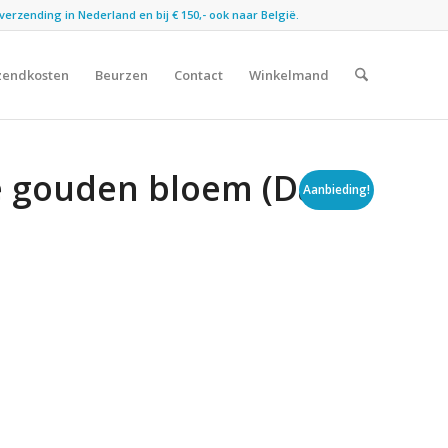
verzending in Nederland en bij € 150,- ook naar België.
zendkosten
Beurzen
Contact
Winkelmand
e gouden bloem (Dash)
Aanbieding!