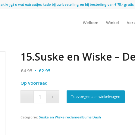
 krijgt u wat extraatjes kado bij uw bestelling en bij besteding van € 75,- gratis 
Welkom
Winkel
Ver
15.Suske en Wiske – D
Oorspronkelijke
Huidige
€
4.95
€
2.95
prijs
prijs
Op voorraad
was:
is:
€4.95.
€2.95.
Toevoegen aan winkelwagen
Categorie:
Suske en Wiske reclamealbums Dash