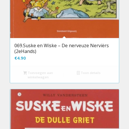
069.Suske en Wiske – De nerveuze Nerviërs
(2eHands)
€
4.90
Toevoegen aan
Toon details
winkelwagen