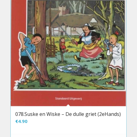
078.Suske en Wiske – De dulle griet (2eHands)
€
4.90