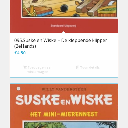
095.Suske en Wiske – De kleppende klipper
(2eHands)
€
4.50
Toevoegen aan
Toon details
winkelwagen