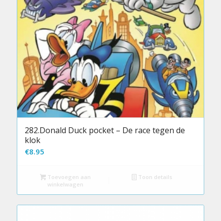
282.Donald Duck pocket – De race tegen de
klok
€
8.95
Toevoegen aan
Toon details
winkelwagen