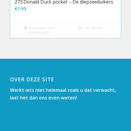
273.Donald Duck pocket – De diepzeeduikers
€
7.95
Toevoegen aan
Toon details
winkelwagen
OVER DEZE SITE
Werkt iets niet helemaal zoals u dat verwacht,
laat het dan ons even weten!