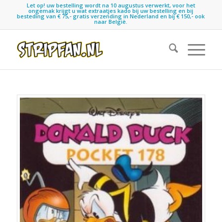
Let op! uw bestelling wordt na 10 augustus verwerkt, voor het
ongemak krijgt u wat extraatjes kado bij uw bestelling en bij
besteding van € 75,- gratis verzending in Nederland en bij € 150,- ook
naar België.