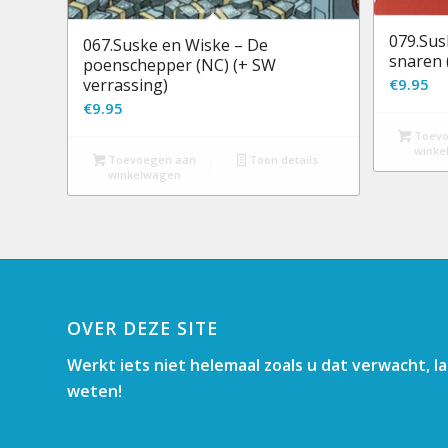
079.Sus
067.Suske en Wiske – De
snaren 
poenschepper (NC) (+ SW
€
9.95
verrassing)
€
9.95
Toevo
winke
Toevoegen aan
Toon details
winkelwagen
OVER DEZE SITE
Werkt iets niet helemaal zoals u dat verwacht, l
weten!