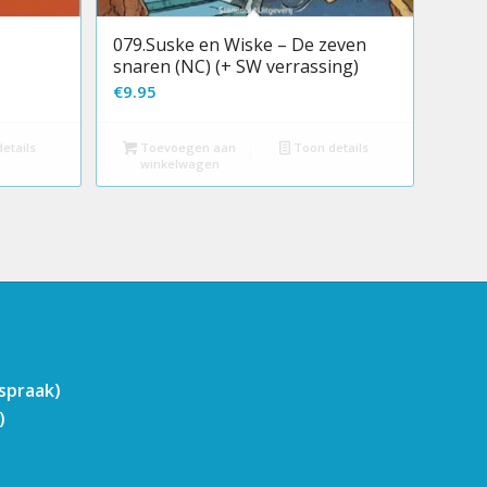
079.Suske en Wiske – De zeven
snaren (NC) (+ SW verrassing)
€
9.95
etails
Toevoegen aan
Toon details
winkelwagen
fspraak)
)