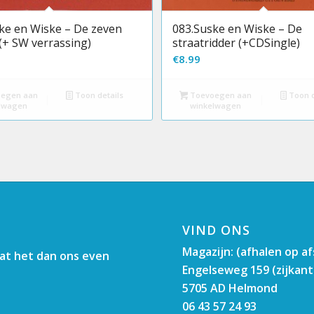
ke en Wiske – De zeven
083.Suske en Wiske – De
(+ SW verrassing)
straatridder (+CDSingle)
€
8.99
egen aan
Toon details
Toevoegen aan
Toon d
lwagen
winkelwagen
VIND ONS
Magazijn: (afhalen op a
aat het dan ons even
Engelseweg 159 (zijkant
5705 AD Helmond
06 43 57 24 93