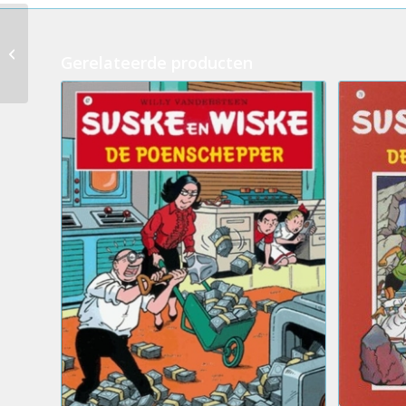
183.Suske en Wiske –
De toffe tamboer +
Gerelateerde producten
CDSingle