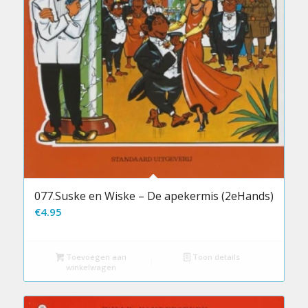
077.Suske en Wiske – De apekermis (2eHands)
€
4.95
Toevoegen aan
Toon details
winkelwagen