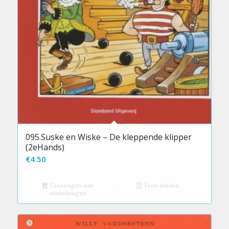
095.Suske en Wiske – De kleppende klipper
(2eHands)
€
4.50
Toevoegen aan
Toon details
winkelwagen