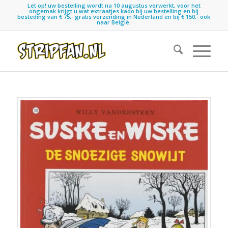
Let op! uw bestelling wordt na 10 augustus verwerkt, voor het
ongemak krijgt u wat extraatjes kado bij uw bestelling en bij
besteding van € 75,- gratis verzending in Nederland en bij € 150,- ook
naar België.