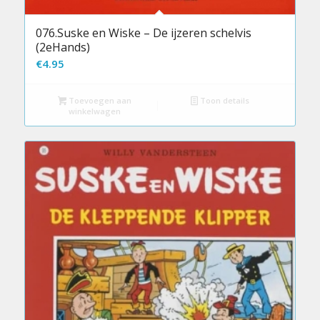
076.Suske en Wiske – De ijzeren schelvis
(2eHands)
€
4.95
Toevoegen aan
Toon details
winkelwagen