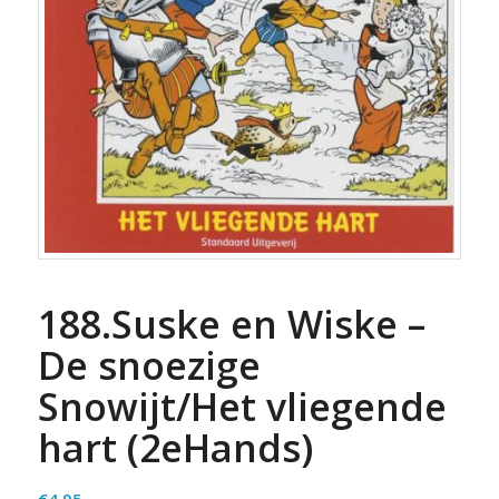
188.Suske en Wiske –
De snoezige
Snowijt/Het vliegende
hart (2eHands)
€
4.95