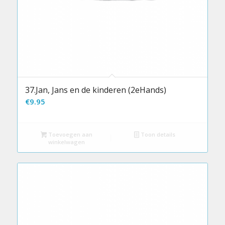
37.Jan, Jans en de kinderen (2eHands)
€
9.95
Toevoegen aan
Toon details
winkelwagen