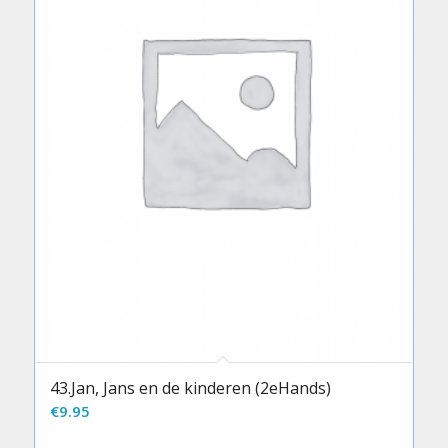
43.Jan, Jans en de kinderen (2eHands)
€
9.95