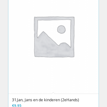
31.Jan, Jans en de kinderen (2eHands)
€
9.95