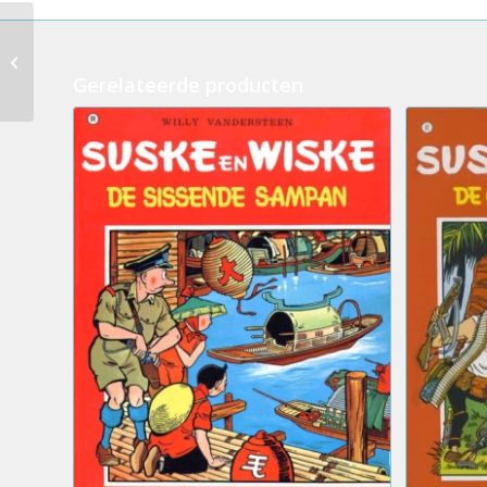
192.Suske en Wiske –
Het Bretoense
broertje (2eHands)
Gerelateerde producten
(NC)