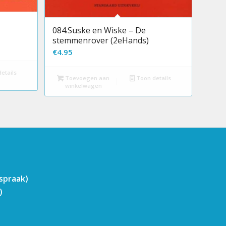
084.Suske en Wiske – De
stemmenrover (2eHands)
€
4.95
etails
Toevoegen aan
Toon details
winkelwagen
fspraak)
)