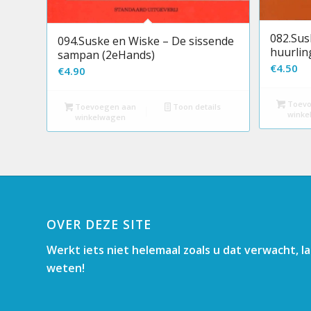
082.Sus
094.Suske en Wiske – De sissende
huurlin
sampan (2eHands)
€
4.50
€
4.90
Toevo
Toevoegen aan
Toon details
winke
winkelwagen
OVER DEZE SITE
Werkt iets niet helemaal zoals u dat verwacht, l
weten!