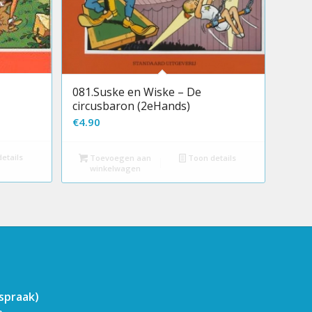
081.Suske en Wiske – De
circusbaron (2eHands)
€
4.90
etails
Toevoegen aan
Toon details
winkelwagen
fspraak)