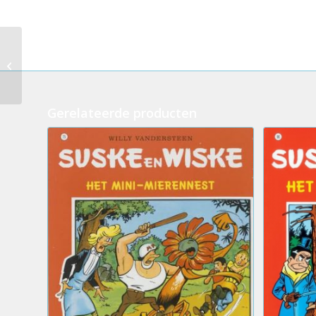
192.Suske en Wiske –
Het Bretoense
broertje (2eHands)
Gerelateerde producten