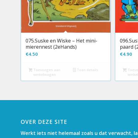
096.Sus
075.Suske en Wiske – Het mini-
paard (
mierennest (2eHands)
€
4.90
€
4.50
Toevo
Toevoegen aan
Toon details
winke
winkelwagen
OVER DEZE SITE
Werkt iets niet helemaal zoals u dat verwacht, l