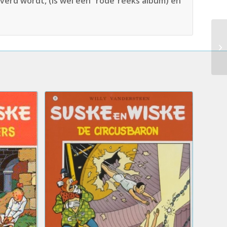
verd wordt, (is wel een “rode”reeks album) en