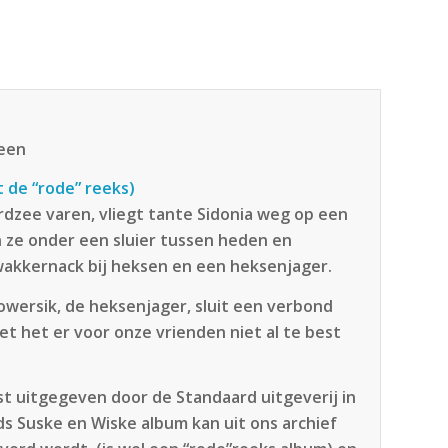
teen
t de “rode” reeks)
rdzee varen, vliegt tante Sidonia weg op een
n ze onder een sluier tussen heden en
Kwakkernack bij heksen en een heksenjager.
owersik, de heksenjager, sluit een verbond
iet het er voor onze vrienden niet al te best
rst uitgegeven door de Standaard uitgeverij in
ds Suske en Wiske album kan uit ons archief