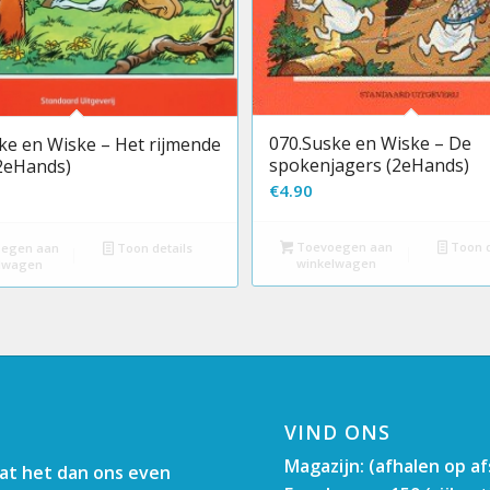
070.Suske en Wiske – De
ke en Wiske – Het rijmende
spokenjagers (2eHands)
2eHands)
€
4.90
Toevoegen aan
Toon d
egen aan
Toon details
winkelwagen
lwagen
VIND ONS
Magazijn: (afhalen op a
aat het dan ons even