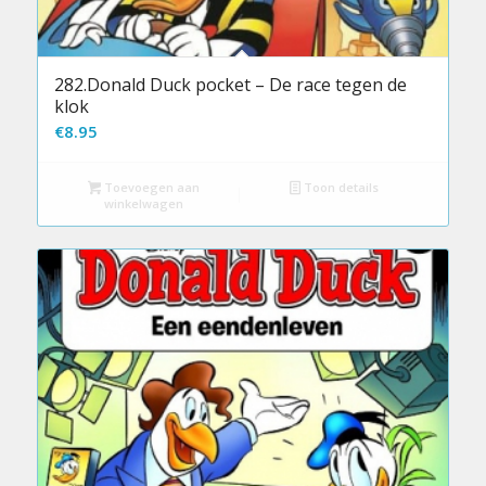
282.Donald Duck pocket – De race tegen de
klok
€
8.95
Toevoegen aan
Toon details
winkelwagen