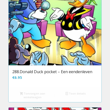
288.Donald Duck pocket – Een eendenleven
€
6.95
Toevoegen aan
Toon details
winkelwagen