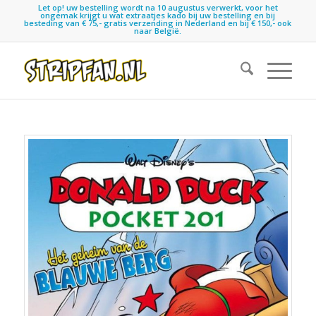
Let op! uw bestelling wordt na 10 augustus verwerkt, voor het
ongemak krijgt u wat extraatjes kado bij uw bestelling en bij
besteding van € 75,- gratis verzending in Nederland en bij € 150,- ook
naar België.