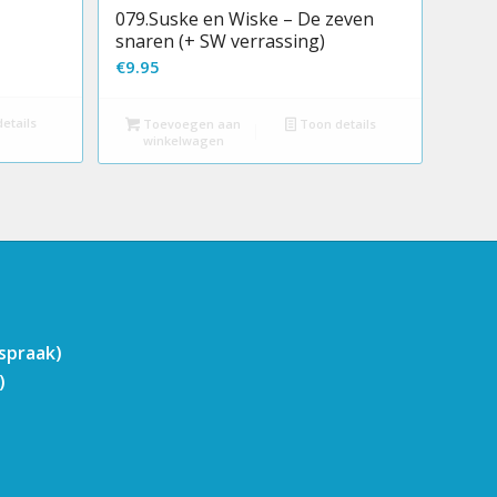
079.Suske en Wiske – De zeven
snaren (+ SW verrassing)
€
9.95
etails
Toevoegen aan
Toon details
winkelwagen
fspraak)
)