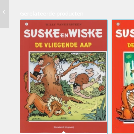
207.Suske en Wiske –
De glanzende
Gerelateerde producten
gletsjer (NC)