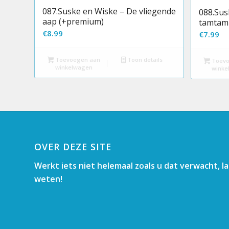
087.Suske en Wiske – De vliegende
088.Sus
aap (+premium)
tamtam
€
8.99
€
7.99
Toevoegen aan
Toon details
Toevo
winkelwagen
winke
OVER DEZE SITE
Werkt iets niet helemaal zoals u dat verwacht, l
weten!