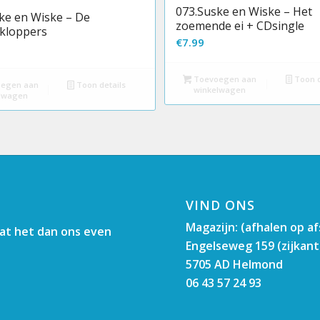
073.Suske en Wiske – Het
ke en Wiske – De
zoemende ei + CDsingle
kloppers
€
7.99
Toevoegen aan
Toon d
egen aan
Toon details
winkelwagen
lwagen
VIND ONS
Magazijn: (afhalen op a
aat het dan ons even
Engelseweg 159 (zijkant
5705 AD Helmond
06 43 57 24 93