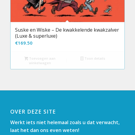
Suske en Wiske – De kwakkelende kwakzalver
(Luxe & superluxe)
€
169.50
Toevoegen aan
Toon details
winkelwagen
OVER DEZE SITE
Werkt iets niet helemaal zoals u dat verwacht,
laat het dan ons even weten!