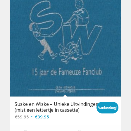
Suske en Wiske – Unieke Uitvindingen
Aanbieding!
(mist een lettertje in cassette)
Oorspronkelijke
Huidige
€
59.95
€
39.95
prijs
prijs
was:
is: