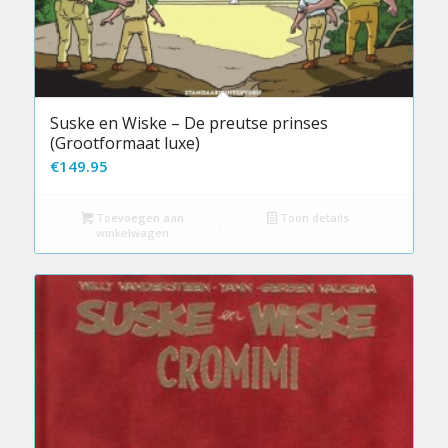
Suske en Wiske – De preutse prinses
(Grootformaat luxe)
€
149.95
Toevoegen aan
Toon details
winkelwagen