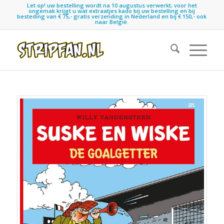
Let op! uw bestelling wordt na 10 augustus verwerkt, voor het
ongemak krijgt u wat extraatjes kado bij uw bestelling en bij
besteding van € 75,- gratis verzending in Nederland en bij € 150,- ook
naar België.