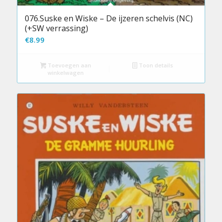
076.Suske en Wiske – De ijzeren schelvis (NC)
(+SW verrassing)
€
8.99
Toevoegen aan
Toon details
winkelwagen