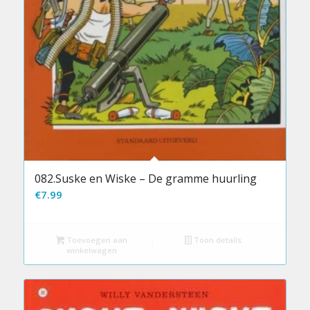
082.Suske en Wiske – De gramme huurling
€
7.99
Toevoegen aan
Toon details
winkelwagen