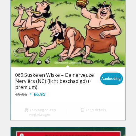
069.Suske en Wiske – De nerveuze
Aanbieding!
Nerviërs (NC) (licht beschadigd) (+
premium)
Oorspronkelijke
Huidige
€
9.95
€
6.95
prijs
prijs
was:
is:
Toevoegen aan
Toon details
winkelwagen
€9.95.
€6.95.