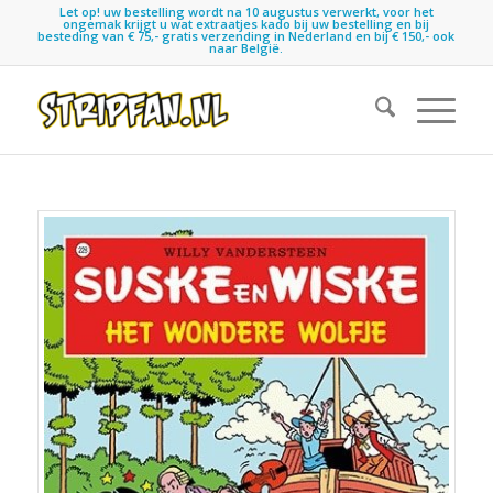
Let op! uw bestelling wordt na 10 augustus verwerkt, voor het
ongemak krijgt u wat extraatjes kado bij uw bestelling en bij
besteding van € 75,- gratis verzending in Nederland en bij € 150,- ook
naar België.