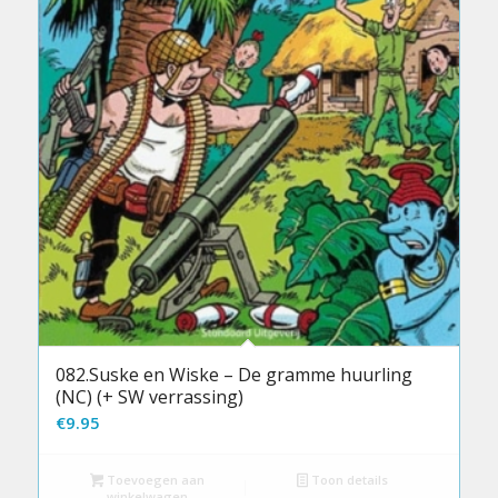
082.Suske en Wiske – De gramme huurling
(NC) (+ SW verrassing)
€
9.95
Toevoegen aan
Toon details
winkelwagen