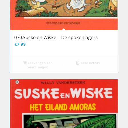
070.Suske en Wiske – De spokenjagers
€
7.99
Toevoegen aan
Toon details
winkelwagen