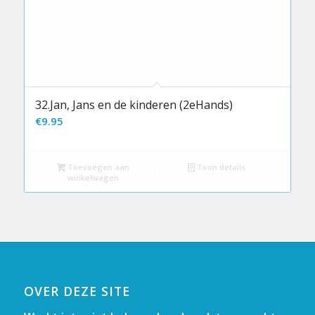
32.Jan, Jans en de kinderen (2eHands)
€
9.95
Toevoegen aan
Toon details
winkelwagen
OVER DEZE SITE