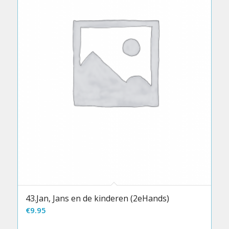
43.Jan, Jans en de kinderen (2eHands)
€
9.95