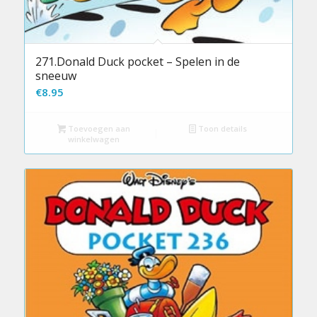
271.Donald Duck pocket – Spelen in de
sneeuw
€
8.95
Toevoegen aan
Toon details
winkelwagen