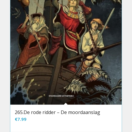
265.De rode ridder – De moordaanslag
€
7.99