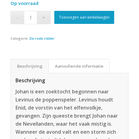
Op voorraad
was:
is:
€9.95.
€8.95.
Toevoegen aan winkelwagen
Categorie:
De rode ridder
Beschrijving
Aanvullende informatie
Beschrijving
Johan is een zoektocht begonnen naar
Levinus de poppenspeler. Levinus houdt
Enid, de vorstin van het elfenvolkje,
gevangen. Zijn queeste brengt Johan naar
de Nevellanden, waar het vaak mistig is.
Wanneer de avond valt en een storm zich