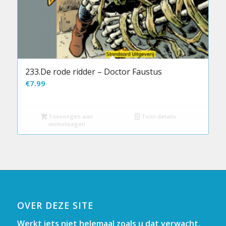
233.De rode ridder – Doctor Faustus
€
7.99
Toevoegen aan
Toon details
winkelwagen
OVER DEZE SITE
Werkt iets niet helemaal zoals u dat verwacht,