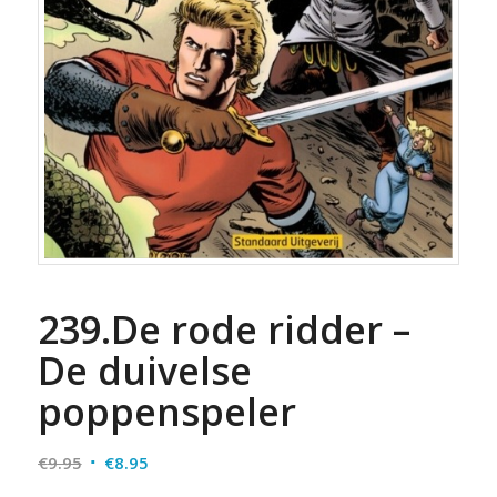
239.De rode ridder –
De duivelse
poppenspeler
Oorspronkelijke
Huidige
€
9.95
€
8.95
prijs
prijs