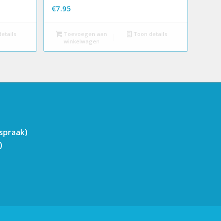
€
7.95
etails
Toevoegen aan
Toon details
winkelwagen
fspraak)
)