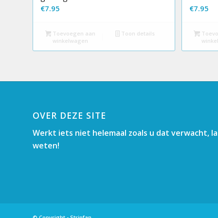
€
7.95
€
7.95
Toevoegen aan
Toon details
Toevo
winkelwagen
winke
OVER DEZE SITE
Werkt iets niet helemaal zoals u dat verwacht, l
weten!
© Copyright - Stripfan