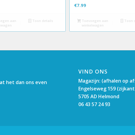
€
7.99
egen aan
Toon details
Toevoegen aan
Toon d
lwagen
winkelwagen
VIND ONS
Magazijn: (afhalen op a
aat het dan ons even
Engelseweg 159 (zijkant
5705 AD Helmond
06 43 57 24 93