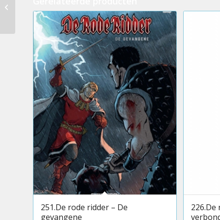
Gerelateerde producten
255.De rode ridder –
De Heks en Merlijn
251.De rode ridder – De
226.De 
gevangene
verbon