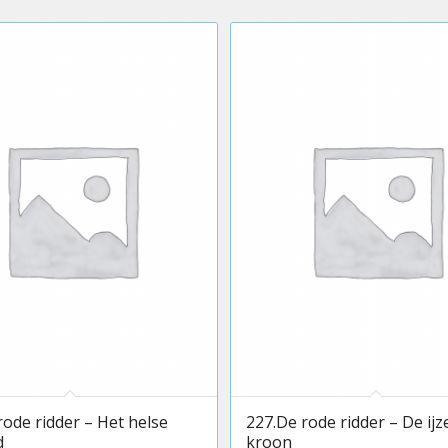
rode ridder – Het helse
227.De rode ridder – De ij
d
kroon