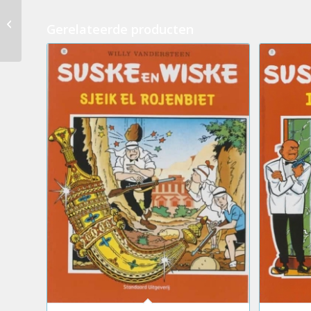
260.Suske en Wiske –
De bonte bollen
Gerelateerde producten
(2eHands)