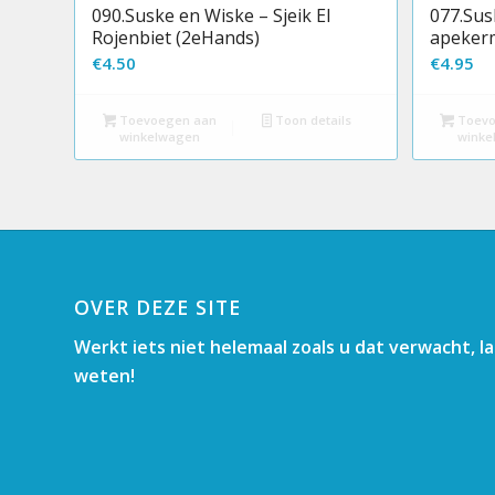
090.Suske en Wiske – Sjeik El
077.Sus
Rojenbiet (2eHands)
apekerm
€
4.50
€
4.95
Toevoegen aan
Toon details
Toevo
winkelwagen
winke
OVER DEZE SITE
Werkt iets niet helemaal zoals u dat verwacht, l
weten!