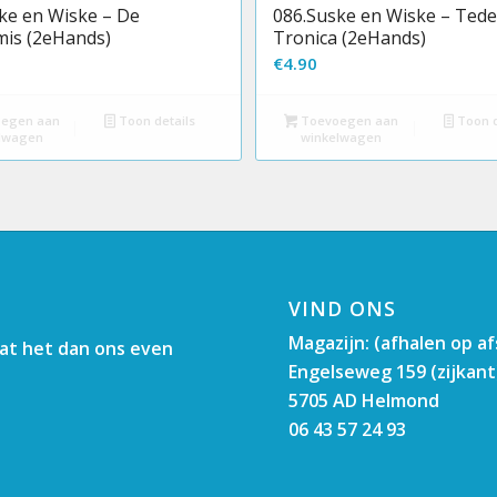
ke en Wiske – De
086.Suske en Wiske – Tede
is (2eHands)
Tronica (2eHands)
€
4.90
egen aan
Toon details
Toevoegen aan
Toon d
lwagen
winkelwagen
VIND ONS
Magazijn: (afhalen op a
aat het dan ons even
Engelseweg 159 (zijkant
5705 AD Helmond
06 43 57 24 93