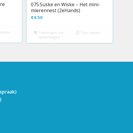
re
075.Suske en Wiske – Het mini-
mierennest (2eHands)
€
4.50
etails
Toevoegen aan
Toon details
winkelwagen
fspraak)
)