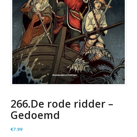
266.De rode ridder –
Gedoemd
€
7.99