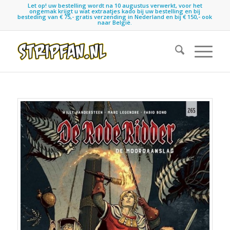
Let op! uw bestelling wordt na 10 augustus verwerkt, voor het
ongemak krijgt u wat extraatjes kado bij uw bestelling en bij
besteding van € 75,- gratis verzending in Nederland en bij € 150,- ook
naar België.