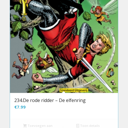
234.De rode ridder – De elfenring
€
7.99
Toevoegen aan
Toon details