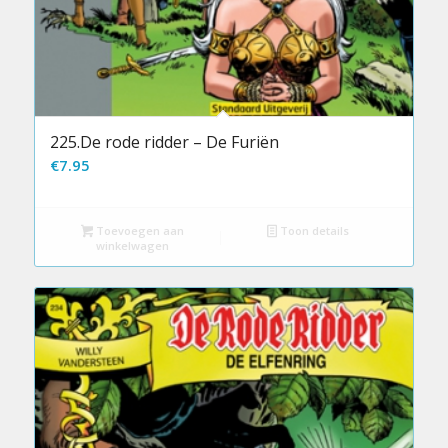
225.De rode ridder – De Furiën
€
7.95
Toevoegen aan
Toon details
winkelwagen