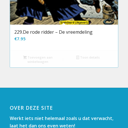
229.De rode ridder – De vreemdeling
€
7.95
Toevoegen aan
Toon details
winkelwagen
OVER DEZE SITE
Werkt iets niet helemaal zoals u dat verwacht,
laat het dan ons even weten!