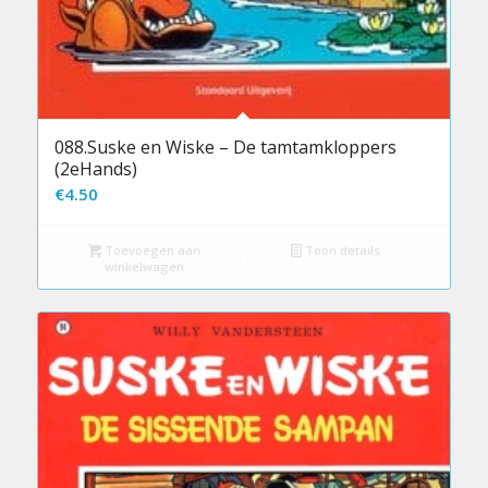
088.Suske en Wiske – De tamtamkloppers
(2eHands)
€
4.50
Toevoegen aan
Toon details
winkelwagen