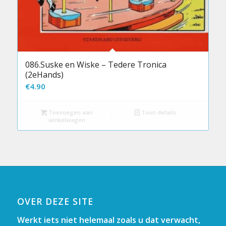
086.Suske en Wiske – Tedere Tronica
(2eHands)
€
4.90
Toevoegen aan
Toon details
winkelwagen
OVER DEZE SITE
Werkt iets niet helemaal zoals u dat verwacht,