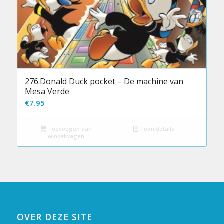
276.Donald Duck pocket – De machine van
Mesa Verde
€
7.95
Toevoegen aan
Toon details
winkelwagen
OVER DEZE SITE