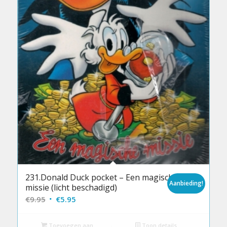
231.Donald Duck pocket – Een magische
Aanbieding!
missie (licht beschadigd)
Oorspronkelijke
Huidige
€
9.95
€
5.95
prijs
prijs
was:
is:
Toevoegen aan
Toon details