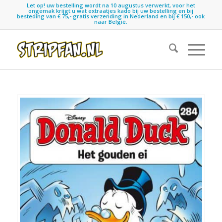
Let op! uw bestelling wordt na 10 augustus verwerkt, voor het
ongemak krijgt u wat extraatjes kado bij uw bestelling en bij
besteding van € 75,- gratis verzending in Nederland en bij € 150,- ook
naar België.