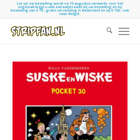
Let op! uw bestelling wordt na 10 augustus verwerkt, voor het
ongemak krijgt u wat extraatjes kado bij uw bestelling en bij
besteding van € 75,- gratis verzending in Nederland en bij € 150,- ook
naar België.