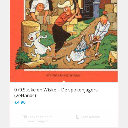
070.Suske en Wiske – De spokenjagers
(2eHands)
€
4.90
Toevoegen aan
Toon details
winkelwagen