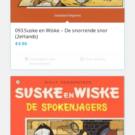
093.Suske en Wiske – De snorrende snor
(2eHands)
€
4.90
Toevoegen aan
Toon details
winkelwagen