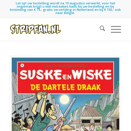
Let op! uw bestelling wordt na 10 augustus verwerkt, voor het
ongemak krijgt u wat extraatjes kado bij uw bestelling en bij
besteding van € 75,- gratis verzending in Nederland en bij € 150,- ook
naar België.