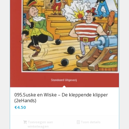
095.Suske en Wiske – De kleppende klipper
(2eHands)
€
4.50
Toevoegen aan
Toon details
winkelwagen