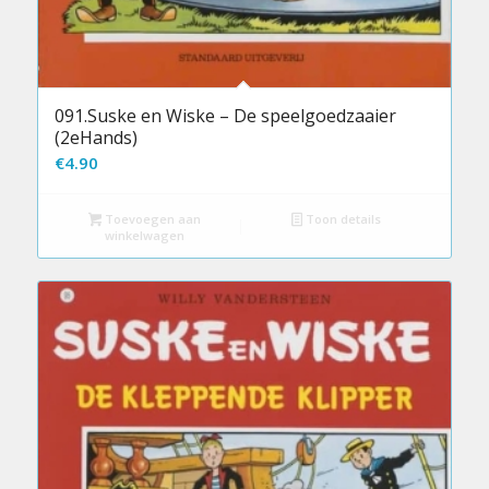
091.Suske en Wiske – De speelgoedzaaier
(2eHands)
€
4.90
Toevoegen aan
Toon details
winkelwagen