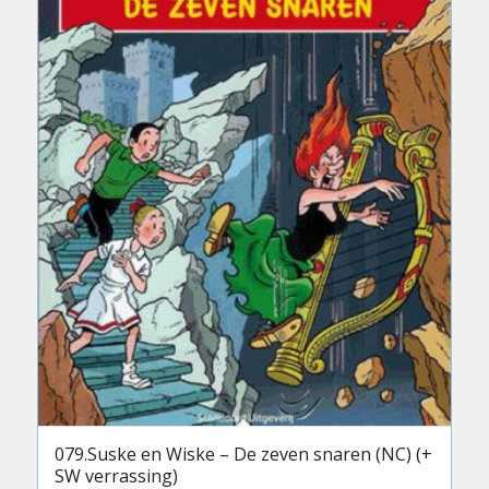
079.Suske en Wiske – De zeven snaren (NC) (+
SW verrassing)