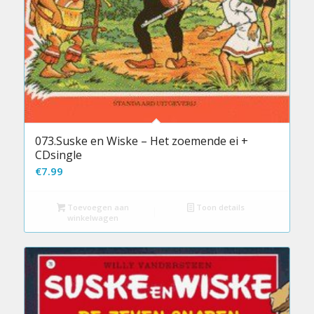
073.Suske en Wiske – Het zoemende ei +
CDsingle
€
7.99
Toevoegen aan
Toon details
winkelwagen