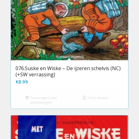
076.Suske en Wiske – De ijzeren schelvis (NC)
(+SW verrassing)
€
8.99
Toevoegen aan
Toon details
winkelwagen