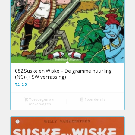
082.Suske en Wiske – De gramme huurling
(NC) (+ SW verrassing)
€
9.95
Toevoegen aan
Toon details
winkelwagen