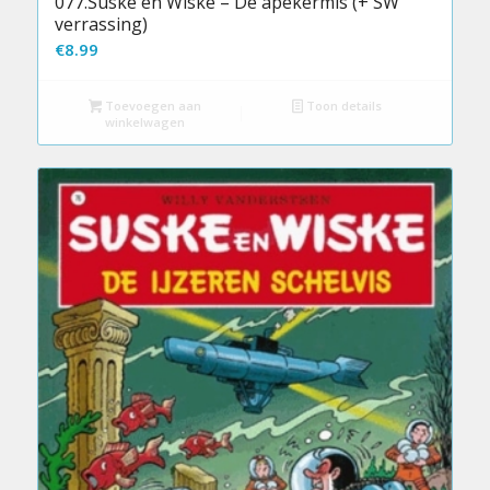
077.Suske en Wiske – De apekermis (+ SW
verrassing)
€
8.99
Toevoegen aan
Toon details
winkelwagen