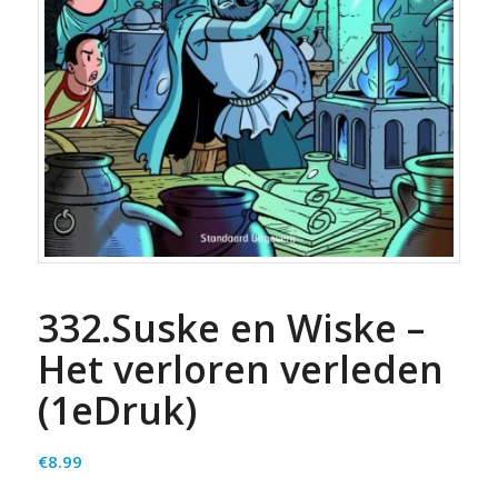
332.Suske en Wiske –
Het verloren verleden
(1eDruk)
€
8.99