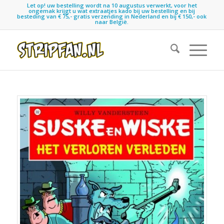
Let op! uw bestelling wordt na 10 augustus verwerkt, voor het
ongemak krijgt u wat extraatjes kado bij uw bestelling en bij
besteding van € 75,- gratis verzending in Nederland en bij € 150,- ook
naar België.