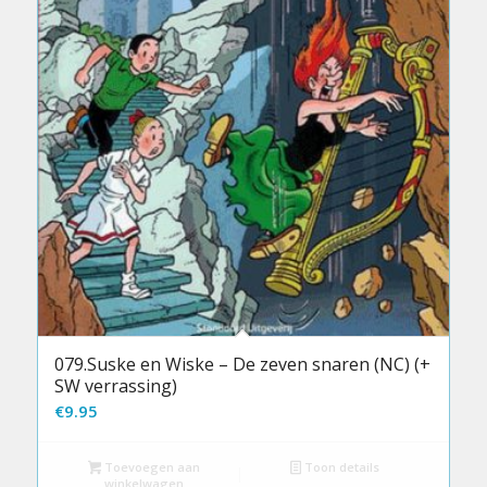
079.Suske en Wiske – De zeven snaren (NC) (+
SW verrassing)
€
9.95
Toevoegen aan
Toon details
winkelwagen