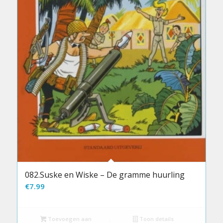
082.Suske en Wiske – De gramme huurling
€
7.99
Toevoegen aan
Toon details