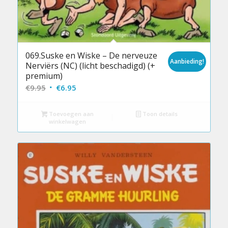
069.Suske en Wiske – De nerveuze
Aanbieding!
Nerviërs (NC) (licht beschadigd) (+
premium)
Oorspronkelijke
Huidige
€
9.95
€
6.95
prijs
prijs
was:
is:
Toevoegen aan
Toon details
winkelwagen
€9.95.
€6.95.