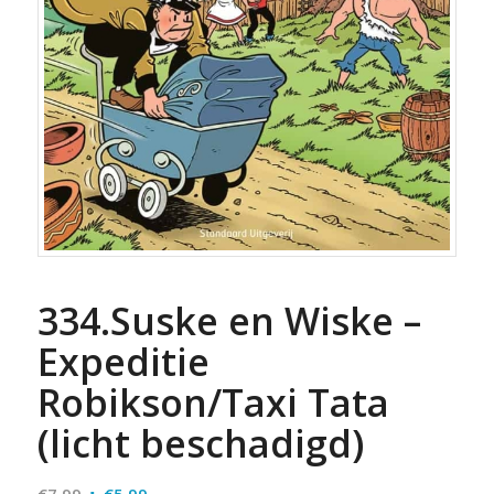
334.Suske en Wiske –
Expeditie
Robikson/Taxi Tata
(licht beschadigd)
Oorspronkelijke
Huidige