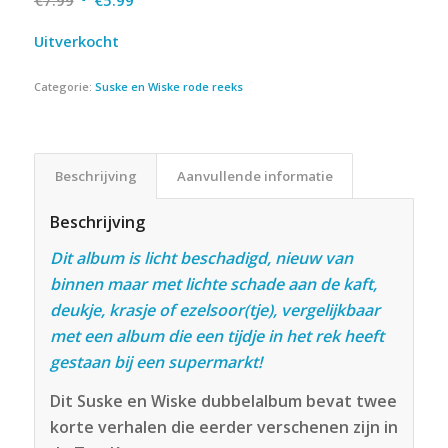
€
7.99
€
5.99
prijs
prijs
Uitverkocht
was:
is:
€7.99.
€5.99.
Categorie:
Suske en Wiske rode reeks
Beschrijving
Aanvullende informatie
Beschrijving
Dit album is licht beschadigd, nieuw van
binnen maar met lichte schade aan de kaft,
deukje, krasje of ezelsoor(tje), vergelijkbaar
met een album die een tijdje in het rek heeft
gestaan bij een supermarkt!
Dit Suske en Wiske dubbelalbum bevat twee
korte verhalen die eerder verschenen zijn in