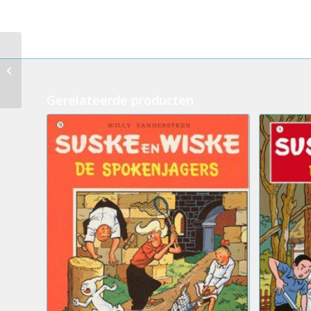
277.Suske en Wiske –
De verdwenen
verteller (licht
beschadigd)
Gerelateerde producten