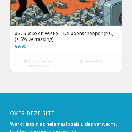
067.Suske en Wiske – De poenschepper (NC)
(+ SW verrassing)
€
9.95
Toevoegen aan
Toon details
winkelwagen
OVER DEZE SITE
Werkt iets niet helemaal zoals u dat verwacht,
laat het dan ons even weten!