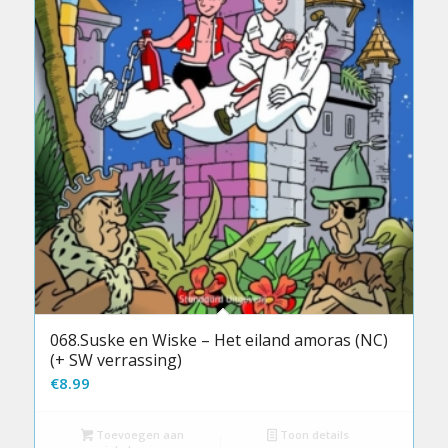
068.Suske en Wiske – Het eiland amoras (NC)
(+ SW verrassing)
€
8.99
Toevoegen aan
Toon details