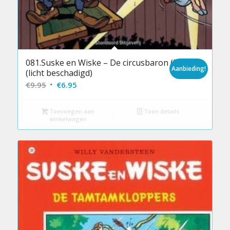
081.Suske en Wiske – De circusbaron (NC)
Aanbieding!
(licht beschadigd)
Oorspronkelijke
Huidige
€
9.95
€
6.95
prijs
prijs
was:
is:
Toevoegen aan
Toon details
winkelwagen
€9.95.
€6.95.