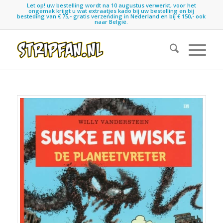
Let op! uw bestelling wordt na 10 augustus verwerkt, voor het
ongemak krijgt u wat extraatjes kado bij uw bestelling en bij
besteding van € 75,- gratis verzending in Nederland en bij € 150,- ook
naar België.