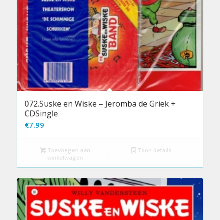
072.Suske en Wiske – Jeromba de Griek +
CDSingle
€
7.99
Toevoegen aan
Toon details
winkelwagen