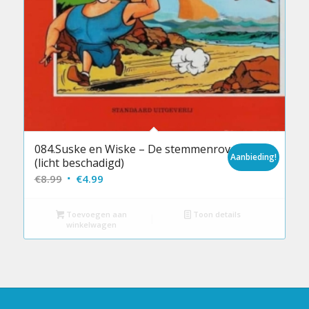
084.Suske en Wiske – De stemmenrover
Aanbieding!
(licht beschadigd)
Oorspronkelijke
Huidige
€
8.99
€
4.99
prijs
prijs
was:
is:
Toevoegen aan
Toon details
winkelwagen
€8.99.
€4.99.