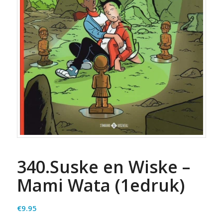
340.Suske en Wiske –
Mami Wata (1edruk)
€
9.95