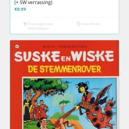
(+ SW verrassing)
€
8.99
Toevoegen aan
Toon details
winkelwagen