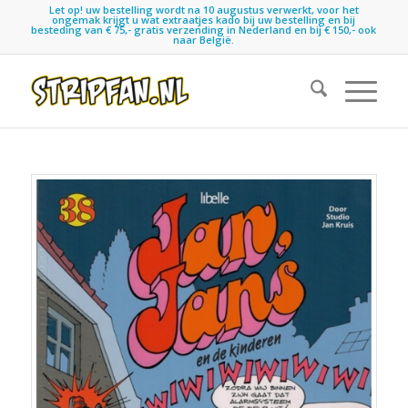
Let op! uw bestelling wordt na 10 augustus verwerkt, voor het
ongemak krijgt u wat extraatjes kado bij uw bestelling en bij
besteding van € 75,- gratis verzending in Nederland en bij € 150,- ook
naar België.